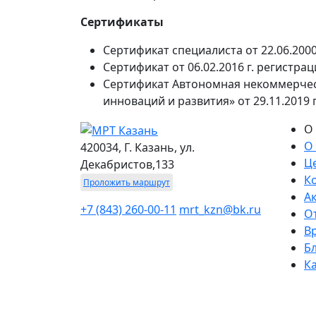
Сертификаты
Сертификат специалиста от 22.06.200
Сертификат от 06.02.2016 г. регистр
Сертификат Автономная некоммерчес
инноваций и развития» от 29.11.2019 
О
О
420034, Г. Казань, ул.
Ц
Декабристов,133
К
Проложить маршрут
А
+7 (843) 260-00-11
mrt_kzn@bk.ru
О
В
Б
К