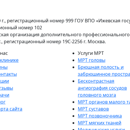
0 г., регистрационный номер 999 ГОУ ВПО «Ижевская го
ационный номер 102
кая организация дополнительного профессионального
г., регистрационный номер 19С-2256 г. Москва.
 нас
Услуги МРТ
 клинике
МРТ головы
ены
Брюшная полость и
онтакты
забрюшинное простра
кции
Бесконтрастная
тзывы
ангиография сосудов
рачи
головного мозга
лог
МРТ органов малого т
арта сайта
МРТ суставов
МРТ позвоночника
МРТ мягких тканей
Медицинские услуги