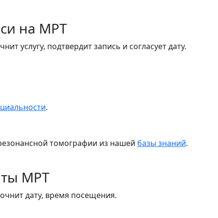
си на МРТ
ит услугу, подтвердит запись и согласует дату.
нциальности
.
о резонансной томографии из нашей
базы знаний
.
аты МРТ
очнит дату, время посещения.