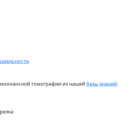
нциальности
.
о резонансной томографии из нашей
базы знаний
.