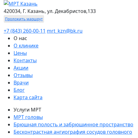
420034, Г. Казань, ул. Декабристов,133
Проложить маршрут
+7 (843) 260-00-11
mrt_kzn@bk.ru
О нас
О клинике
Цены
Контакты
Акции
Отзывы
Врачи
Блог
Карта сайта
Услуги МРТ
МРТ головы
Брюшная полость и забрюшинное пространство
Бесконтрастная ангиография сосудов головного