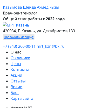
Казымова Шейда Ахмед кызы
Врач-рентгенолог
Общий стаж работы
с 2022 года
420034, Г. Казань, ул. Декабристов,133
Проложить маршрут
+7 (843) 260-00-11
mrt_kzn@bk.ru
О нас
О клинике
Цены
Контакты
Акции
Отзывы
Врачи
Блог
Карта сайта
Услуги МРТ